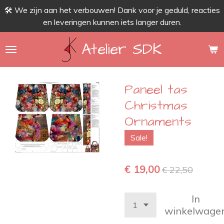
🛠 We zijn aan het verbouwen! Dank voor je geduld, reacties
Ga
en leveringen kunnen iets langer duren.
direct
naar
Atelier SDK
de
hoofdinhoud
Paneel tas
Christmas
Ornaments
Sale!
€ 19,00
€ 22,50
In
winkelwage