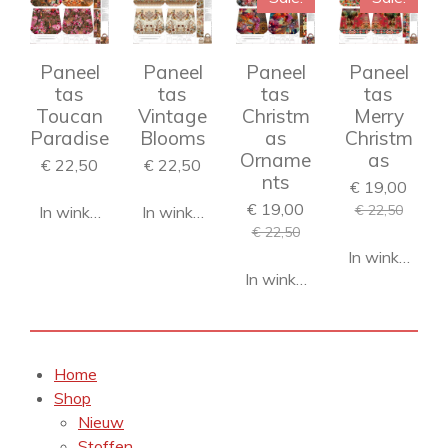
Paneel
Paneel
Paneel
Paneel
tas
tas
tas
tas
Toucan
Vintage
Christm
Merry
Paradise
Blooms
as
Christm
Orname
as
€ 22,50
€ 22,50
nts
€ 19,00
€ 19,00
€ 22,50
In winkelwagen
In winkelwagen
€ 22,50
In winkelwag
In winkelwagen
Home
Shop
Nieuw
Stoffen