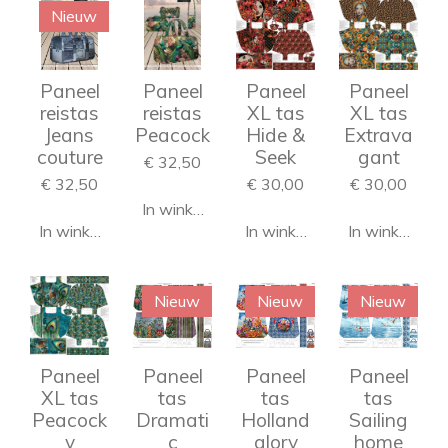
Nieuw
Paneel
Paneel
Paneel
Paneel
reistas
reistas
XL tas
XL tas
Jeans
Peacock
Hide &
Extrava
couture
Seek
gant
€ 32,50
€ 32,50
€ 30,00
€ 30,00
In winkelwagen
In winkelwagen
In winkelwagen
In winkelwag
Nieuw
Nieuw
Nieuw
Paneel
Paneel
Paneel
Paneel
XL tas
tas
tas
tas
Peacock
Dramati
Holland
Sailing
y
c
glory
home