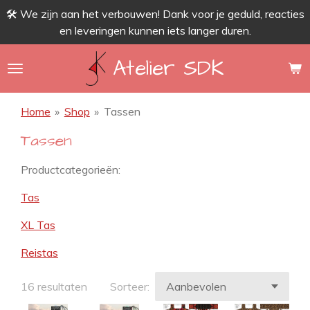
🛠 We zijn aan het verbouwen! Dank voor je geduld, reacties
Ga
en leveringen kunnen iets langer duren.
direct
naar
Atelier SDK
de
hoofdinhoud
Home
»
Shop
»
Tassen
Tassen
Productcategorieën:
Tas
XL Tas
Reistas
16 resultaten
Sorteer: