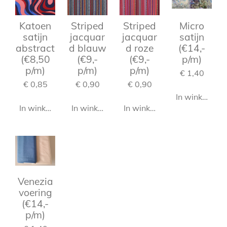
Katoen
Striped
Striped
Micro
satijn
jacquar
jacquar
satijn
abstract
d blauw
d roze
(€14,-
(€8,50
(€9,-
(€9,-
p/m)
p/m)
p/m)
p/m)
€ 1,40
€ 0,85
€ 0,90
€ 0,90
In winkelwag
In winkelwagen
In winkelwagen
In winkelwagen
Venezia
voering
(€14,-
p/m)