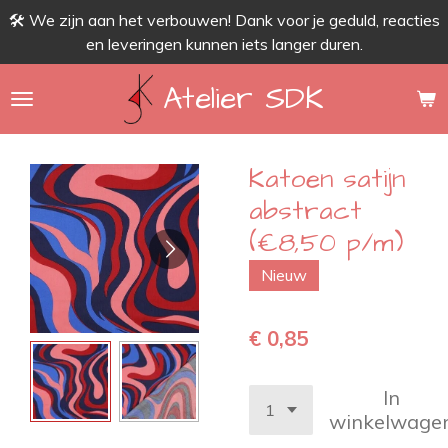
🛠 We zijn aan het verbouwen! Dank voor je geduld, reacties
Ga
en leveringen kunnen iets langer duren.
direct
naar
Atelier SDK
de
hoofdinhoud
Katoen satijn
abstract
(€8,50 p/m)
Nieuw
€ 0,85
In
winkelwage