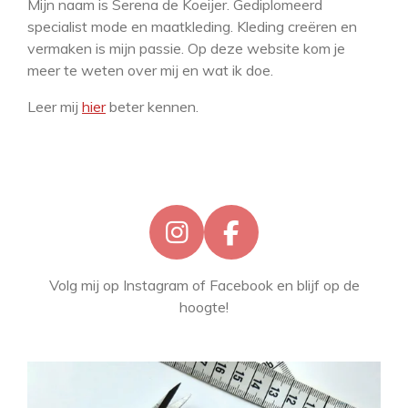
Mijn naam is Serena de Koeijer. Gediplomeerd
specialist mode en maatkleding. Kleding creëren en
vermaken is mijn passie. Op deze website kom je
meer te weten over mij en wat ik doe.
Leer mij
hier
beter kennen.
I
F
n
a
Volg mij op Instagram of Facebook en blijf op de
s
c
hoogte!
t
e
a
b
g
o
r
o