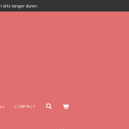
 iets langer duren.
IJ
CONTACT