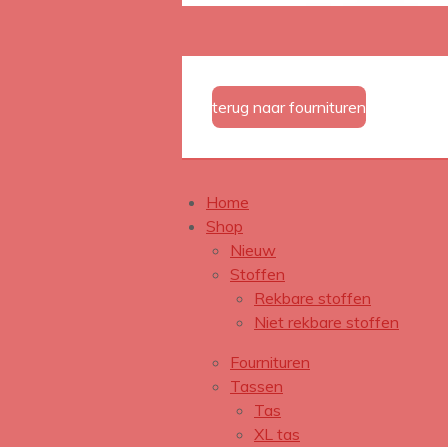
terug naar fournituren
Home
Shop
Nieuw
Stoffen
Rekbare stoffen
Niet rekbare stoffen
Fournituren
Tassen
Tas
XL tas