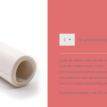
Stevig pat
€ 7,50
In winkelwa
Zoek je online naar goede k
snel de naam ersatz tegen.
professioneel patroonpapier i
een patroon van dit patroo
het toch goed doorzichtig en
Rol patroonpapier van 60 c