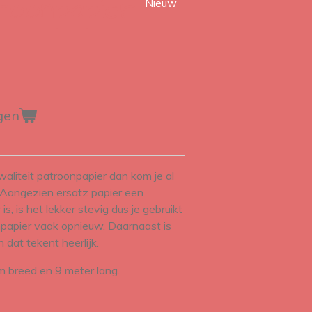
roonpapier
Nieuw
gen
waliteit patroonpapier dan kom je al
 Aangezien ersatz papier een
s, is het lekker stevig dus je gebruikt
npapier vaak opnieuw. Daarnaast is
 dat tekent heerlijk.
m breed en 9 meter lang.