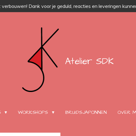
 verbouwen! Dank voor je geduld, reacties en leveringen kunnen
Atelier SDK
S
WORKSHOPS
BRUIDSJAPONNEN
OVER M