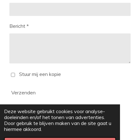
Bericht *
Stuur mij een kopie
Verzenden
Deze website gebruikt cookies voor analyse-
doeleinden en/of het tonen van advertenties.
Door gebruik te blijven maken van de site gaat u
I
F
W
hiermee akkoord.
n
a
h
© 2021 - 2026 Atelier SDK
s
c
a