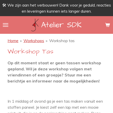
🛠 We zijn aan het verbouwen! Dank voor je geduld, reacties
Ga
en leveringen kunnen iets langer duren.
direct
naar
Atelier SDK
de
hoofdinhoud
Home
»
Workshops
»
Workshop tas
Workshop Tas
Op dit moment staat er geen tassen workshop
gepland. Wil je deze workshop volgen met
vriendinnen of een groepje? Stuur me een
berichtje en informeer naar de mogelijkheden!
In 1 middag of avond ga je een tas maken vanuit een
stoffen paneel. Je kiest zelf een lap met een mooie