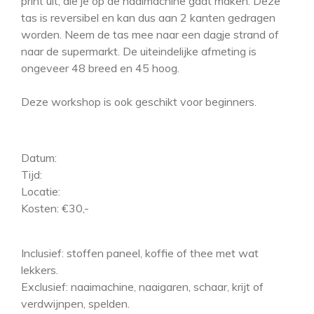
print uit, die je op de naaimachine gaat maken. Deze
tas is reversibel en kan dus aan 2 kanten gedragen
worden. Neem de tas mee naar een dagje strand of
naar de supermarkt. De uiteindelijke afmeting is
ongeveer 48 breed en 45 hoog.
Deze workshop is ook geschikt voor beginners.
D
atum:
Tijd:
Locatie:
Kosten: €30,-
Inclusief: stoffen paneel, koffie of thee met wat
lekkers.
Exclusief: naaimachine, naaigaren, schaar, krijt of
verdwijnpen, spelden.