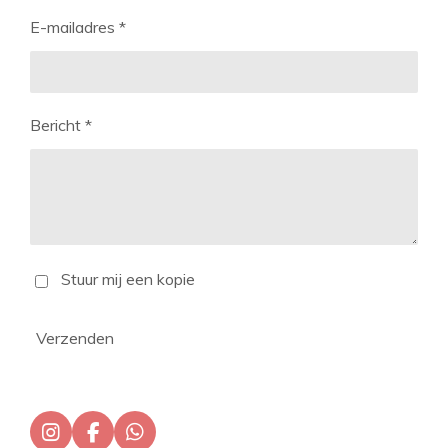
E-mailadres *
Bericht *
Stuur mij een kopie
Verzenden
I
F
W