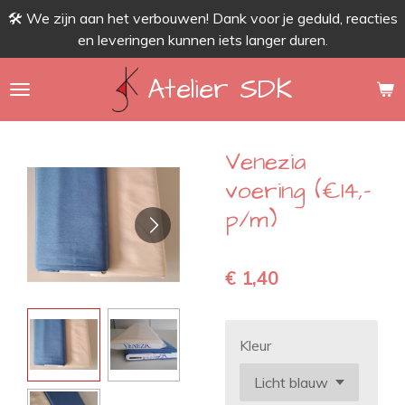
🛠 We zijn aan het verbouwen! Dank voor je geduld, reacties
Ga
en leveringen kunnen iets langer duren.
direct
naar
Atelier SDK
de
hoofdinhoud
Venezia
voering (€14,-
p/m)
€ 1,40
Kleur