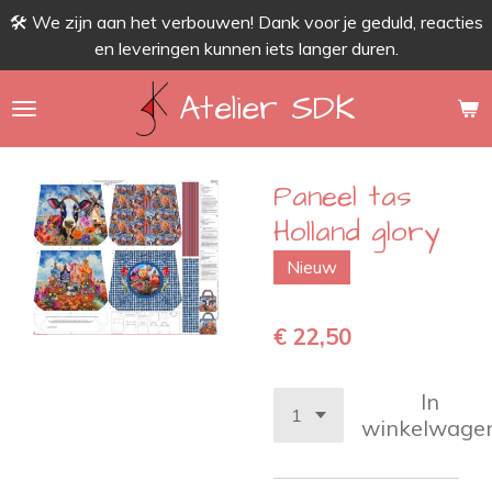
🛠 We zijn aan het verbouwen! Dank voor je geduld, reacties
Ga
en leveringen kunnen iets langer duren.
direct
naar
Atelier SDK
de
hoofdinhoud
Paneel tas
Holland glory
Nieuw
€ 22,50
In
winkelwage