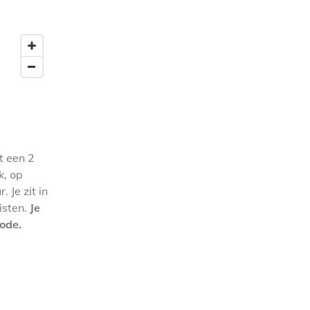
t een 2
k, op
 Je zit in
isten.
Je
iode.