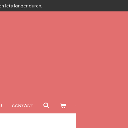
n iets langer duren.
J
CONTACT