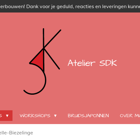
verbouwen! Dank voor je geduld, reacties en leveringen kunne
Atelier SDK
ES
WORKSHOPS
BRUIDSJAPONNEN
OVER MI
lle-Biezelinge