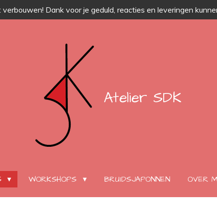
 verbouwen! Dank voor je geduld, reacties en leveringen kunnen
Atelier SDK
S
WORKSHOPS
BRUIDSJAPONNEN
OVER M