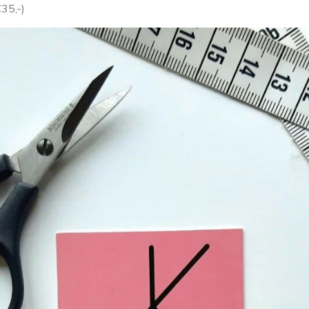
€35,-)