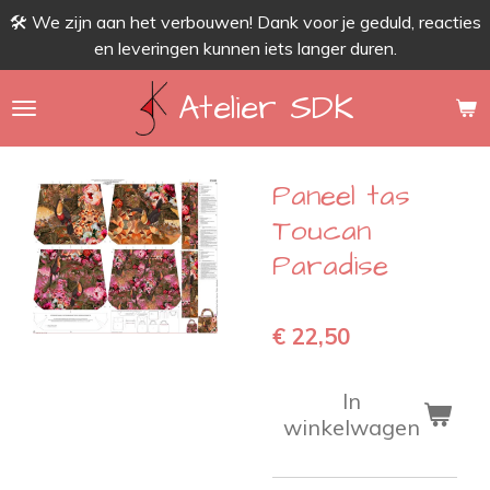
🛠 We zijn aan het verbouwen! Dank voor je geduld, reacties
Ga
en leveringen kunnen iets langer duren.
direct
naar
Atelier SDK
de
hoofdinhoud
Paneel tas
Toucan
Paradise
€ 22,50
In
winkelwagen