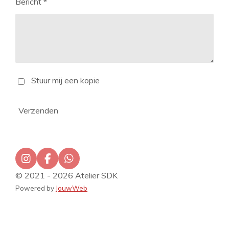
Bericht *
Stuur mij een kopie
Verzenden
I
F
W
n
a
h
© 2021 - 2026 Atelier SDK
s
c
a
Powered by
JouwWeb
t
e
t
a
b
s
g
o
A
r
o
p