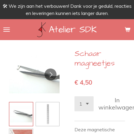
🛠 We zijn aan het verbouwen! Dank voor je geduld, reacties
Ga
en leveringen kunnen iets langer duren.
direct
naar
Atelier SDK
de
hoofdinhoud
Schaar
magneetjes
€ 4,50
In
winkelwage
Deze magnetische