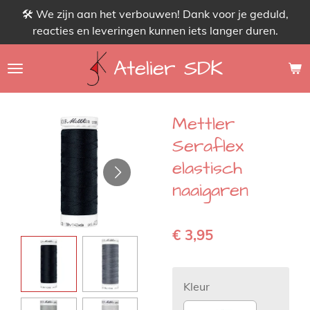
🛠 We zijn aan het verbouwen! Dank voor je geduld,
Ga
reacties en leveringen kunnen iets langer duren.
direct
naar
Atelier SDK
de
hoofdinhoud
Mettler
Seraflex
elastisch
naaigaren
€ 3,95
Kleur