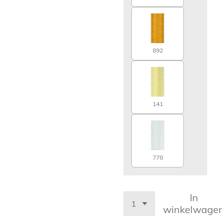
892
141
778
In
winkelwage