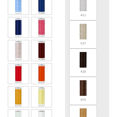
411
537
428
975