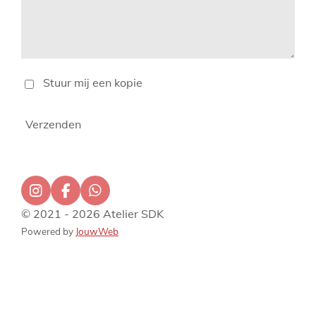
Stuur mij een kopie
Verzenden
I
F
W
n
a
h
© 2021 - 2026 Atelier SDK
s
c
a
Powered by
JouwWeb
t
e
t
a
b
s
g
o
A
r
o
p
a
k
p
m