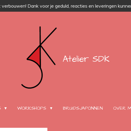
 verbouwen! Dank voor je geduld, reacties en leveringen kunnen
Atelier SDK
S
WORKSHOPS
BRUIDSJAPONNEN
OVER M