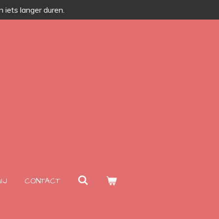
 iets langer duren.
IJ
CONTACT