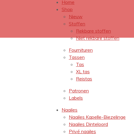
Home
Shop
Nieuw
Stoffen
Rekbare stoffen
Niet rekbare stoffen
Fournituren
Tassen
Tas
XL tas
Reistas
Patronen
Labels
Naailes
Naailes Kapelle-Biezelinge
Naailes Dinteloord
Privé naailes