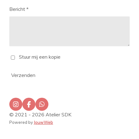
Bericht *
Stuur mij een kopie
Verzenden
I
F
W
n
a
h
© 2021 - 2026 Atelier SDK
s
c
a
Powered by
JouwWeb
t
e
t
a
b
s
g
o
A