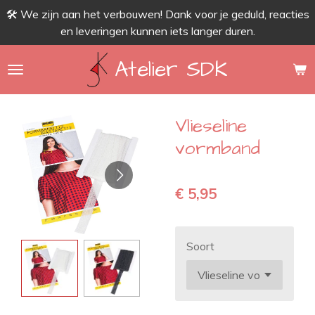
🛠 We zijn aan het verbouwen! Dank voor je geduld, reacties
Ga
en leveringen kunnen iets langer duren.
direct
naar
Atelier SDK
de
hoofdinhoud
Vlieseline
vormband
€ 5,95
Soort